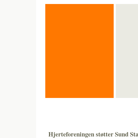
FORSIDE
OM PROJEKTET
OM TEAME
Hjerteforeningen støtter Sund St