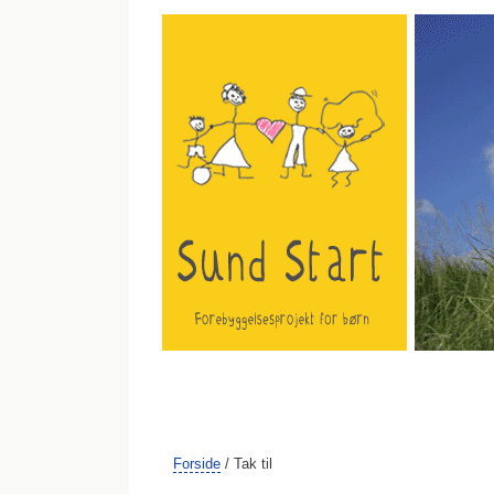
FORSIDE
OM PROJEKTET
OM TEAME
Forside
/ Tak til