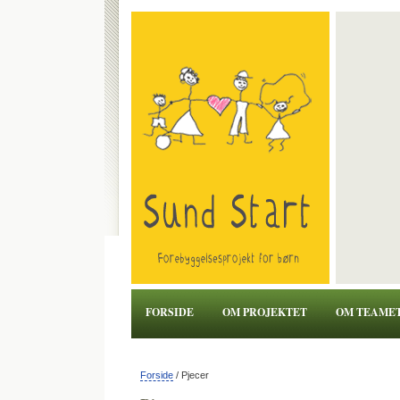
FORSIDE
OM PROJEKTET
OM TEAME
Forside
/ Pjecer