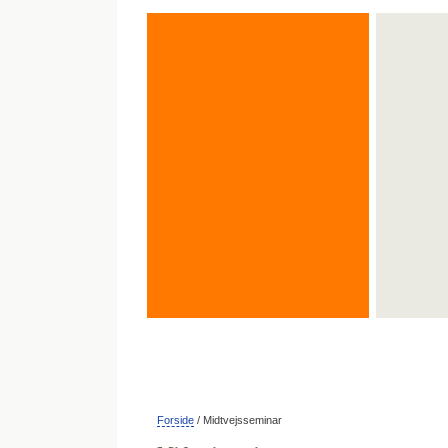
FORSIDE
OM PROJEKTET
OM TEAME
Forside
/ Midtvejsseminar