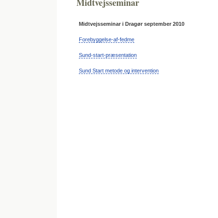
Midtvejsseminar
Midtvejsseminar i Dragør september 2010
Forebyggelse-af-fedme
Sund-start-præsentation
Sund Start metode og intervention